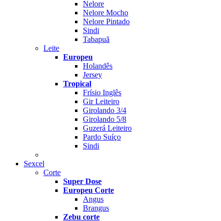
Nelore
Nelore Mocho
Nelore Pintado
Sindi
Tabapuã
Leite
Europeu
Holandês
Jersey
Tropical
Frísio Inglês
Gir Leiteiro
Girolando 3/4
Girolando 5/8
Guzerá Leiteiro
Pardo Suíço
Sindi
Sexcel
Corte
Super Dose
Europeu Corte
Angus
Brangus
Zebu corte