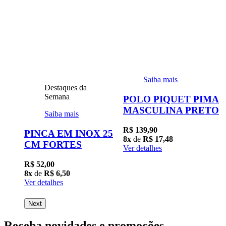
Saiba mais
Destaques da
Semana
POLO PIQUET PIMA
MASCULINA PRETO
Saiba mais
R$ 139,90
R 20
PINCA EM INOX 25
8x
de
R$ 17,48
CM FORTES
Ver detalhes
R$ 52,00
R
8x
de
R$ 6,50
8
Ver detalhes
V
Next
Receba
novidades e promoções