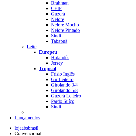
Brahman
CEIP
Guzerá
Nelore
Nelore Mocho
Nelore Pintado
Sindi
Tabapuã
Leite
Europeu
Holandês
Jersey
Tropical
Frísio Inglês
Gir Leiteiro
Girolando 3/4
Girolando 5/8
Guzerá Leiteiro
Pardo Suíço
Sindi
Lançamentos
lojaabsbrasil
Convencional