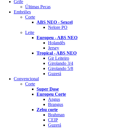
Grife
Últimas Peças
Embriões
Corte
ABS NEO - Sexcel
Nelore PO
Leite
Europeu - ABS NEO
Holandês
Jersey
Tropical - ABS NEO
Gir Leiteiro
Girolando 3/4
Girolando 5/8
Guzerá
Convencional
Corte
Super Dose
Europeu Corte
Angus
Brangus
Zebu corte
Brahman
CEIP
Guzerá