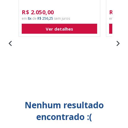
R$ 2.050,00
R$ 2.0
8x
de
R$ 256,25
8x
de
R
Ver detalhes
Nenhum resultado
encontrado :(