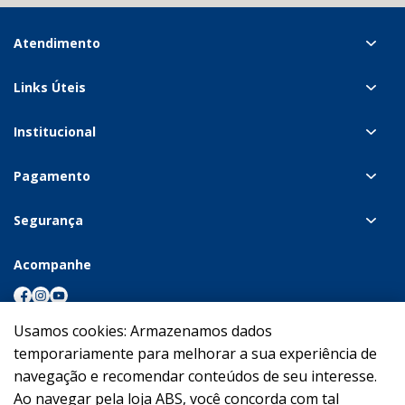
Atendimento
Links Úteis
Institucional
Pagamento
Segurança
Acompanhe
Usamos cookies: Armazenamos dados
temporariamente para melhorar a sua experiência de
navegação e recomendar conteúdos de seu interesse.
Copyright © 2022-https://www.absglobal.com/br/. Todos os direitos
reservados. Os preços, promoções, condições de pagamento, frete e
Ao navegar pela loja ABS, você concorda com tal