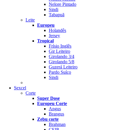
Nelore Pintado
Sindi
Tabapuã
Leite
Europeu
Holandês
Jersey
Tropical
Frísio Inglês
Gir Leiteiro
Girolando 3/4
Girolando 5/8
Guzerá Leiteiro
Pardo Suíço
Sindi
Sexcel
Corte
Super Dose
Europeu Corte
Angus
Brangus
Zebu corte
Brahman
CEIP