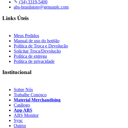
(34) 3319-5400
abs-brasilstore@genusplc.com
Links Úteis
Meus Pedidos
Manual de uso do botijão
Política de Troca e Devolução
Solicitar Troca/Devolução
Política de entrega
Política de privacidade
Institucional
Sobre Nós
Trabalhe Conosco
Material Merchandising
Catálogo
App ABS
ABS Monitor
Sync
Outros