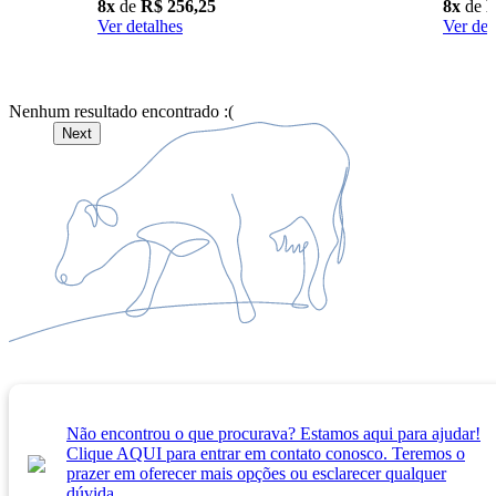
8x
de
R$ 256,25
8x
de
R
Ver detalhes
Ver det
Nenhum resultado encontrado :(
Next
Não encontrou o que procurava? Estamos aqui para ajudar!
Clique AQUI para entrar em contato conosco. Teremos o
prazer em oferecer mais opções ou esclarecer qualquer
dúvida.