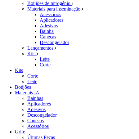
Botijões de nitrogênio
Materiais para inseminação
Acessórios
Aplicadores
Adesivos
Bainha
Canecas
Descongelador
Lançamentos
Kits
Leite
Corte
Kits
Corte
Leite
Botijões
Materiais IA
Bainhas
Aplicadores
Adesivos
Descongelador
Canecas
Acessórios
Grife
Últimas Peças