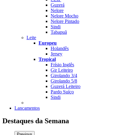
Guzerá
Nelore
Nelore Mocho
Nelore Pintado
Sindi
Tabapuã
Leite
Europeu
Holandês
Jersey
Tropical
Frísio Inglês
Gir Leiteiro
Girolando 3/4
Girolando 5/8
Guzerá Leiteiro
Pardo Suíço
Sindi
Lançamentos
Destaques da Semana
Previous